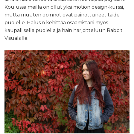
Koulussa meillä on ollut yksi motion design-kurssi,
mutta muuten opinnot ovat painottuneet taide
puolelle. Halusin kehittää osaamistani myös
kaupallisella puolella ja hain harjoitteluun Rabbit
Visualsille.