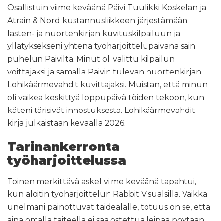
Osallistuin viime keväänä Päivi Tuulikki Koskelan ja
Atrain & Nord kustannusliikkeen järjestämään
lasten- ja nuortenkirjan kuvituskilpailuun ja
yllätyksekseni yhtenä työharjoittelupäivänä sain
puhelun Päiviltä. Minut oli valittu kilpailun
voittajaksi ja samalla Päivin tulevan nuortenkirjan
Lohikäärmevahdit kuvittajaksi. Muistan, että minun
oli vaikea keskittyä loppupäivä töiden tekoon, kun
käteni tärisivät innostuksesta. Lohikäärmevahdit-
kirja julkaistaan keväällä 2026.
Tarinankerronta
työharjoittelussa
Toinen merkittävä askel viime keväänä tapahtui,
kun aloitin työharjoittelun Rabbit Visualsilla. Vaikka
unelmani painottuvat taidealalle, totuus on se, että
aina omalla taiteella ei saa ostettua leipää pöytään.