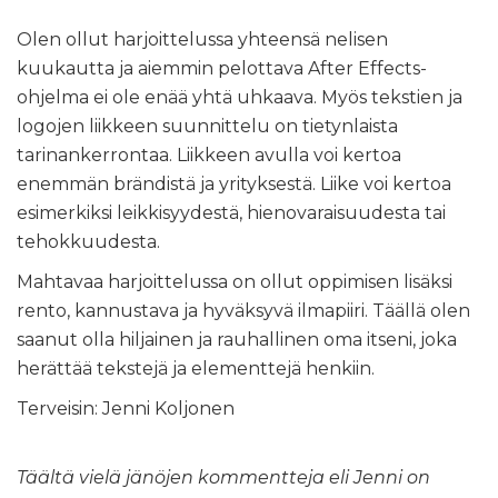
Olen ollut harjoittelussa yhteensä nelisen
kuukautta ja aiemmin pelottava After Effects-
ohjelma ei ole enää yhtä uhkaava. Myös tekstien ja
logojen liikkeen suunnittelu on tietynlaista
tarinankerrontaa. Liikkeen avulla voi kertoa
enemmän brändistä ja yrityksestä. Liike voi kertoa
esimerkiksi leikkisyydestä, hienovaraisuudesta tai
tehokkuudesta.
Mahtavaa harjoittelussa on ollut oppimisen lisäksi
rento, kannustava ja hyväksyvä ilmapiiri. Täällä olen
saanut olla hiljainen ja rauhallinen oma itseni, joka
herättää tekstejä ja elementtejä henkiin.
Terveisin: Jenni Koljonen
Täältä vielä jänöjen kommentteja eli Jenni on