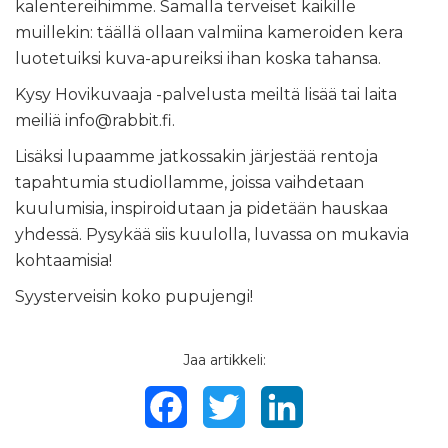
kalentereihimme. Samalla terveiset kaikille
muillekin: täällä ollaan valmiina kameroiden kera
luotetuiksi kuva-apureiksi ihan koska tahansa.
Kysy Hovikuvaaja -palvelusta meiltä lisää tai laita
meiliä info@rabbit.fi.
Lisäksi lupaamme jatkossakin järjestää rentoja
tapahtumia studiollamme, joissa vaihdetaan
kuulumisia, inspiroidutaan ja pidetään hauskaa
yhdessä. Pysykää siis kuulolla, luvassa on mukavia
kohtaamisia!
Syysterveisin koko pupujengi!
Jaa artikkeli:
Facebook
Twitter
LinkedIn