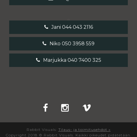
Jani 044 043 2116
Niko 050 3958 559
Marjukka 040 7400 325
Rabbit Visuals:
Tilaus- ja toimitusehdot »
Copyright 2018 © Rabbit Visuals. Kaikki oikeudet pidätetään.