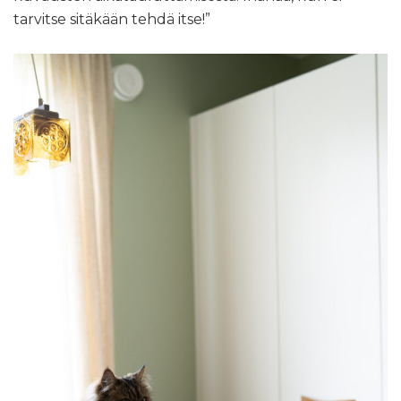
tarvitse sitäkään tehdä itse!”