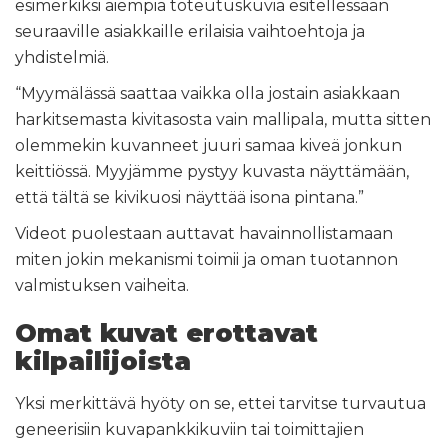
esimerkiksi aiempia toteutuskuvia esitellessään
seuraaville asiakkaille erilaisia vaihtoehtoja ja
yhdistelmiä.
“Myymälässä saattaa vaikka olla jostain asiakkaan
harkitsemasta kivitasosta vain mallipala, mutta sitten
olemmekin kuvanneet juuri samaa kiveä jonkun
keittiössä. Myyjämme pystyy kuvasta näyttämään,
että tältä se kivikuosi näyttää isona pintana.”
Videot puolestaan auttavat havainnollistamaan
miten jokin mekanismi toimii ja oman tuotannon
valmistuksen vaiheita.
Omat kuvat erottavat
kilpailijoista
Yksi merkittävä hyöty on se, ettei tarvitse turvautua
geneerisiin kuvapankkikuviin tai toimittajien