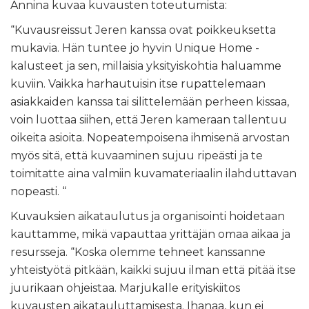
Annina kuvaa kuvausten toteutumista:
“Kuvausreissut Jeren kanssa ovat poikkeuksetta
mukavia. Hän tuntee jo hyvin Unique Home -
kalusteet ja sen, millaisia yksityiskohtia haluamme
kuviin. Vaikka harhautuisin itse rupattelemaan
asiakkaiden kanssa tai silittelemään perheen kissaa,
voin luottaa siihen, että Jeren kameraan tallentuu
oikeita asioita. Nopeatempoisena ihmisenä arvostan
myös sitä, että kuvaaminen sujuu ripeästi ja te
toimitatte aina valmiin kuvamateriaalin ilahduttavan
nopeasti. “
Kuvauksien aikataulutus ja organisointi hoidetaan
kauttamme, mikä vapauttaa yrittäjän omaa aikaa ja
resursseja. “Koska olemme tehneet kanssanne
yhteistyötä pitkään, kaikki sujuu ilman että pitää itse
juurikaan ohjeistaa. Marjukalle erityiskiitos
kuvausten aikatauluttamisesta. Ihanaa, kun ei