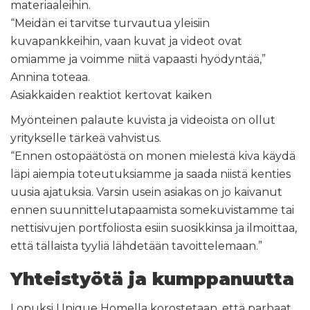
materiaaleihin.
“Meidän ei tarvitse turvautua yleisiin
kuvapankkeihin, vaan kuvat ja videot ovat
omiamme ja voimme niitä vapaasti hyödyntää,”
Annina toteaa.
Asiakkaiden reaktiot kertovat kaiken
Myönteinen palaute kuvista ja videoista on ollut
yritykselle tärkeä vahvistus.
“Ennen ostopäätöstä on monen mielestä kiva käydä
läpi aiempia toteutuksiamme ja saada niistä kenties
uusia ajatuksia. Varsin usein asiakas on jo kaivanut
ennen suunnittelutapaamista somekuvistamme tai
nettisivujen portfoliosta esiin suosikkinsa ja ilmoittaa,
että tällaista tyyliä lähdetään tavoittelemaan.”
Yhteistyötä ja kumppanuutta
Lopuksi Unique Homella korostetaan, että parhaat