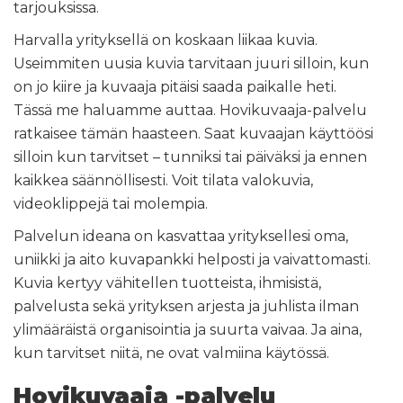
tarjouksissa.
Harvalla yrityksellä on koskaan liikaa kuvia.
Useimmiten uusia kuvia tarvitaan juuri silloin, kun
on jo kiire ja kuvaaja pitäisi saada paikalle heti.
Tässä me haluamme auttaa. Hovikuvaaja-palvelu
ratkaisee tämän haasteen. Saat kuvaajan käyttöösi
silloin kun tarvitset – tunniksi tai päiväksi ja ennen
kaikkea säännöllisesti. Voit tilata valokuvia,
videoklippejä tai molempia.
Palvelun ideana on kasvattaa yrityksellesi oma,
uniikki ja aito kuvapankki helposti ja vaivattomasti.
Kuvia kertyy vähitellen tuotteista, ihmisistä,
palvelusta sekä yrityksen arjesta ja juhlista ilman
ylimääräistä organisointia ja suurta vaivaa. Ja aina,
kun tarvitset niitä, ne ovat valmiina käytössä.
Hovikuvaaja -palvelu