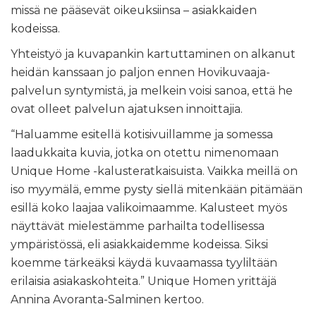
missä ne pääsevät oikeuksiinsa – asiakkaiden
kodeissa.
Yhteistyö ja kuvapankin kartuttaminen on alkanut
heidän kanssaan jo paljon ennen Hovikuvaaja-
palvelun syntymistä, ja melkein voisi sanoa, että he
ovat olleet palvelun ajatuksen innoittajia.
“Haluamme esitellä kotisivuillamme ja somessa
laadukkaita kuvia, jotka on otettu nimenomaan
Unique Home -kalusteratkaisuista. Vaikka meillä on
iso myymälä, emme pysty siellä mitenkään pitämään
esillä koko laajaa valikoimaamme. Kalusteet myös
näyttävät mielestämme parhailta todellisessa
ympäristössä, eli asiakkaidemme kodeissa. Siksi
koemme tärkeäksi käydä kuvaamassa tyyliltään
erilaisia asiakaskohteita.” Unique Homen yrittäjä
Annina Avoranta-Salminen kertoo.