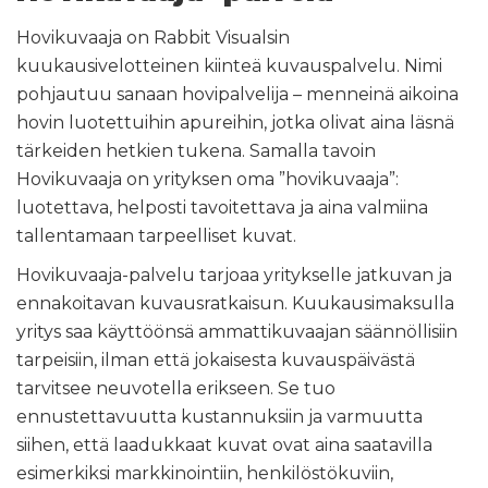
Hovikuvaaja on Rabbit Visualsin
kuukausivelotteinen kiinteä kuvauspalvelu. Nimi
pohjautuu sanaan hovipalvelija – menneinä aikoina
hovin luotettuihin apureihin, jotka olivat aina läsnä
tärkeiden hetkien tukena. Samalla tavoin
Hovikuvaaja on yrityksen oma ”hovikuvaaja”:
luotettava, helposti tavoitettava ja aina valmiina
tallentamaan tarpeelliset kuvat.
Hovikuvaaja-palvelu tarjoaa yritykselle jatkuvan ja
ennakoitavan kuvausratkaisun. Kuukausimaksulla
yritys saa käyttöönsä ammattikuvaajan säännöllisiin
tarpeisiin, ilman että jokaisesta kuvauspäivästä
tarvitsee neuvotella erikseen. Se tuo
ennustettavuutta kustannuksiin ja varmuutta
siihen, että laadukkaat kuvat ovat aina saatavilla
esimerkiksi markkinointiin, henkilöstökuviin,