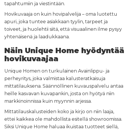
tapahtumiin ja viestintään.
Hovikuvaaja on kuin hovipalvelija – oma luotettu
apuri, joka tuntee asiakkaan tyylin, tarpeet ja
toiveet, ja huolehtii siitä, että visuaalinen ilme pysyy
yhtenäisenä ja laadukkaana.
Näin Unique Home hyödyntää
hovikuvaajaa
Unique Homen on turkulainen Avainlippu- ja
perheyritys, joka valmistaa kalusteratkaisuja
mittatilauksena. Säännöllinen kuvauspalvelu antaa
heille kasvavan kuvapankin, josta on hyötyä niin
markkinoinnissa kuin myynnin arjessa.
Mittatilauskalusteiden koko ja kirjo on niin laaja,
ettei kaikkea ole mahdollista esitellä showroomissa.
Siksi Unique Home haluaa ikuistaa tuotteet siellä,