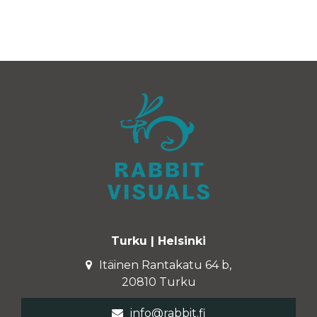
Turku | Helsinki
Itäinen Rantakatu 64 b,
20810 Turku
info@rabbit.fi