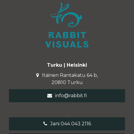
Turku | Helsinki
Itäinen Rantakatu 64 b,
20810 Turku
info@rabbit.fi
Jani 044 043 2116