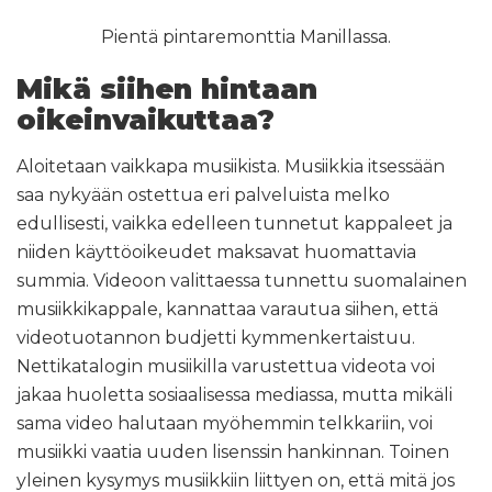
Pientä pintaremonttia Manillassa.
Mikä siihen hintaan
oikeinvaikuttaa?
Aloitetaan vaikkapa musiikista. Musiikkia itsessään
saa nykyään ostettua eri palveluista melko
edullisesti, vaikka edelleen tunnetut kappaleet ja
niiden käyttöoikeudet maksavat huomattavia
summia. Videoon valittaessa tunnettu suomalainen
musiikkikappale, kannattaa varautua siihen, että
videotuotannon budjetti kymmenkertaistuu.
Nettikatalogin musiikilla varustettua videota voi
jakaa huoletta sosiaalisessa mediassa, mutta mikäli
sama video halutaan myöhemmin telkkariin, voi
musiikki vaatia uuden lisenssin hankinnan. Toinen
yleinen kysymys musiikkiin liittyen on, että mitä jos