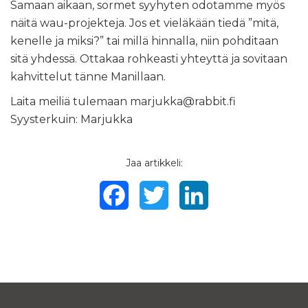
Samaan aikaan, sormet syyhyten odotamme myös
näitä wau-projekteja. Jos et vieläkään tiedä ”mitä,
kenelle ja miksi?” tai millä hinnalla, niin pohditaan
sitä yhdessä. Ottakaa rohkeasti yhteyttä ja sovitaan
kahvittelut tänne Manillaan.
Laita meiliä tulemaan marjukka@rabbit.fi
Syysterkuin: Marjukka
Jaa artikkeli:
Facebook
Twitter
LinkedIn