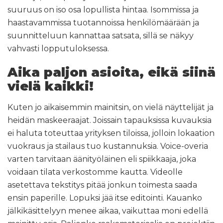
suuruus on iso osa lopullista hintaa. Isommissa ja
haastavammissa tuotannoissa henkilömäärään ja
suunnitteluun kannattaa satsata, sillä se näkyy
vahvasti lopputuloksessa.
Aika paljon asioita, eikä siinä
vielä kaikki!
Kuten jo aikaisemmin mainitsin, on vielä näyttelijät ja
heidän maskeeraajat. Joissain tapauksissa kuvauksia
ei haluta toteuttaa yrityksen tiloissa, jolloin lokaation
vuokraus ja stailaus tuo kustannuksia. Voice-overia
varten tarvitaan äänityöläinen eli spiikkaaja, joka
voidaan tilata verkostomme kautta. Videolle
asetettava tekstitys pitää jonkun toimesta saada
ensin paperille. Lopuksi jää itse editointi. Kauanko
jälkikäsittelyyn menee aikaa, vaikuttaa moni edellä