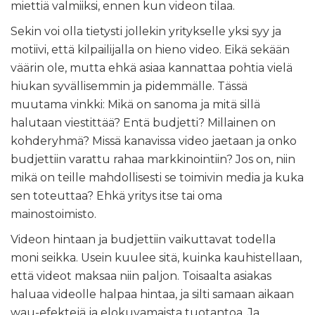
miettiä valmiiksi, ennen kun videon tilaa.
Sekin voi olla tietysti jollekin yritykselle yksi syy ja
motiivi, että kilpailijalla on hieno video. Eikä sekään
väärin ole, mutta ehkä asiaa kannattaa pohtia vielä
hiukan syvällisemmin ja pidemmälle. Tässä
muutama vinkki: Mikä on sanoma ja mitä sillä
halutaan viestittää? Entä budjetti? Millainen on
kohderyhmä? Missä kanavissa video jaetaan ja onko
budjettiin varattu rahaa markkinointiin? Jos on, niin
mikä on teille mahdollisesti se toimivin media ja kuka
sen toteuttaa? Ehkä yritys itse tai oma
mainostoimisto.
Videon hintaan ja budjettiin vaikuttavat todella
moni seikka. Usein kuulee sitä, kuinka kauhistellaan,
että videot maksaa niin paljon. Toisaalta asiakas
haluaa videolle halpaa hintaa, ja silti samaan aikaan
wau-efektejä ja elokuvamaista tuotantoa. Ja