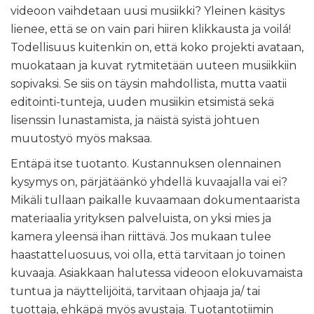
videoon vaihdetaan uusi musiikki? Yleinen käsitys
lienee, että se on vain pari hiiren klikkausta ja voilá!
Todellisuus kuitenkin on, että koko projekti avataan,
muokataan ja kuvat rytmitetään uuteen musiikkiin
sopivaksi. Se siis on täysin mahdollista, mutta vaatii
editointi-tunteja, uuden musiikin etsimistä sekä
lisenssin lunastamista, ja näistä syistä johtuen
muutostyö myös maksaa.
Entäpä itse tuotanto. Kustannuksen olennainen
kysymys on, pärjätäänkö yhdellä kuvaajalla vai ei?
Mikäli tullaan paikalle kuvaamaan dokumentaarista
materiaalia yrityksen palveluista, on yksi mies ja
kamera yleensä ihan riittävä. Jos mukaan tulee
haastatteluosuus, voi olla, että tarvitaan jo toinen
kuvaaja. Asiakkaan halutessa videoon elokuvamaista
tuntua ja näyttelijöitä, tarvitaan ohjaaja ja/ tai
tuottaja, ehkäpä myös avustaja. Tuotantotiimin