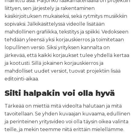
mainittu asia. Paljonko raakamateriaalia on projektiin
liittyen, sen järjestely ja rakentaminen
käsikirjoituksen mukaiseksi, sekä rytmitys musiikkiin
sopivaksi. Jälkikäsittelyssä videolle lisätään
mahdollinen grafiikka, tekstitys ja spiikki. Vedokseen
tehdään yleensä yksi korjauskierros ja toimitetaan
lopullinen versio. Siksi yrityksen kannalta on
järkevää, että kaikki korjaukset tulee yhdellä kertaa
ja kootusti. Sillä jokainen korjauskierros ja
mahdolliset uudet versiot, tuovat projektiin lisää
editointi-aikaa.
Silti halpakin voi olla hyvä
Tärkeää on miettiä mitä videolta halutaan ja mitä
tavoitellaan. Se yhden kuvaajan kuvaama, edullinen
ja perinteinen yritysvideo voi olla täysin oikea valinta
teille, ja mekin teemme niitä erittäin mielellämme.