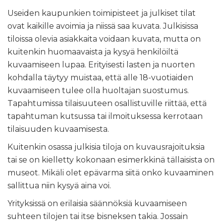
Useiden kaupunkien toimipisteet ja julkiset tilat
ovat kaikille avoimia ja niissä saa kuvata. Julkisissa
tiloissa olevia asiakkaita voidaan kuvata, mutta on
kuitenkin huomaavaista ja kysyä henkilöiltä
kuvaamiseen lupaa. Erityisesti lasten ja nuorten
kohdalla täytyy muistaa, että alle 18-vuotiaiden
kuvaamiseen tulee olla huoltajan suostumus.
Tapahtumissa tilaisuuteen osallistuville riittää, että
tapahtuman kutsussa tai ilmoituksessa kerrotaan
tilaisuuden kuvaamisesta.
Kuitenkin osassa julkisia tiloja on kuvausrajoituksia
tai se on kielletty kokonaan esimerkkinä tällaisista on
museot. Mikäli olet epävarma siitä onko kuvaaminen
sallittua niin kysyä aina voi.
Yrityksissä on erilaisia säännöksiä kuvaamiseen
suhteen tilojen tai itse bisneksen takia. Jossain