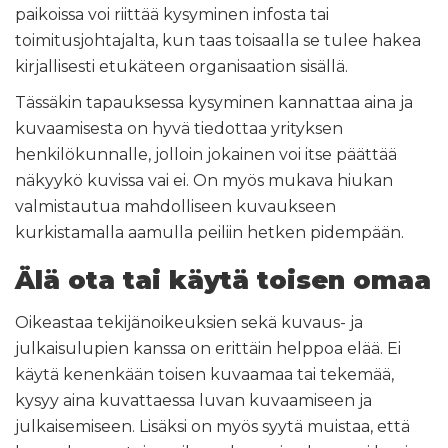
paikoissa voi riittää kysyminen infosta tai
toimitusjohtajalta, kun taas toisaalla se tulee hakea
kirjallisesti etukäteen organisaation sisällä.
Tässäkin tapauksessa kysyminen kannattaa aina ja
kuvaamisesta on hyvä tiedottaa yrityksen
henkilökunnalle, jolloin jokainen voi itse päättää
näkyykö kuvissa vai ei. On myös mukava hiukan
valmistautua mahdolliseen kuvaukseen
kurkistamalla aamulla peiliin hetken pidempään.
Älä ota tai käytä toisen omaa
Oikeastaa tekijänoikeuksien sekä kuvaus- ja
julkaisulupien kanssa on erittäin helppoa elää. Ei
käytä kenenkään toisen kuvaamaa tai tekemää,
kysyy aina kuvattaessa luvan kuvaamiseen ja
julkaisemiseen. Lisäksi on myös syytä muistaa, että