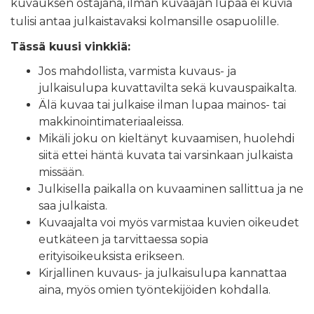
kuvauksen ostajana, ilman kuvaajan lupaa ei kuvia
tulisi antaa julkaistavaksi kolmansille osapuolille.
Tässä kuusi vinkkiä:
Jos mahdollista, varmista kuvaus- ja
julkaisulupa kuvattavilta sekä kuvauspaikalta.
Älä kuvaa tai julkaise ilman lupaa mainos- tai
makkinointimateriaaleissa.
Mikäli joku on kieltänyt kuvaamisen, huolehdi
siitä ettei häntä kuvata tai varsinkaan julkaista
missään.
Julkisella paikalla on kuvaaminen sallittua ja ne
saa julkaista.
Kuvaajalta voi myös varmistaa kuvien oikeudet
eutkäteen ja tarvittaessa sopia
erityisoikeuksista erikseen.
Kirjallinen kuvaus- ja julkaisulupa kannattaa
aina, myös omien työntekijöiden kohdalla.