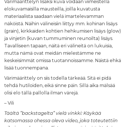
Värimäärittelyn lisäksi kuva voidaan viimeistellä
elokuvamaisilla mausteilla, joilla kuvatusta
materiaalista saadaan vielä imartelevamman
näköistä. Näihin välineisiin liittyy mm. kohinan lisäys
(grain), kirkkaiden kohtien hehkumisen lisäys (glow)
ja vinjetin (kuvan tummuminen reunoilta) lisäys.
Tavalliseen tapaan, näitä eri välineitä on lukuisia,
mutta nämä ovat meidän mielestämme ne
keskeisimmät omissa tuotannoissamme. Näistä ehkä
lisää tuonnempana.
Värimäärittely on siis todella tärkeää. Sitä ei pidä
tehdä hutiloiden, eikä sinne päin. Sillä aika mälsää
olisi elo tällä pallolla ilman värejä.
– Vili
Täältä ”backstagelta” vielä vinkki: Käykää
katsomassa ohessa oleva video, joka toteutettiin