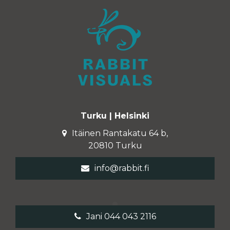
Turku | Helsinki
Itäinen Rantakatu 64 b,
20810 Turku
info@rabbit.fi
Jani 044 043 2116