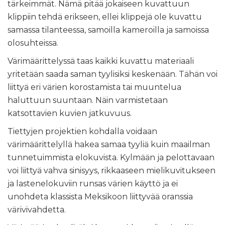
tärkeimmät. Nämä pitää jokaiseen kuvattuun
klippiin tehdä erikseen, ellei klippejä ole kuvattu
samassa tilanteessa, samoilla kameroilla ja samoissa
olosuhteissa.
Värimäärittelyssä taas kaikki kuvattu materiaali
yritetään saada saman tyylisiksi keskenään. Tähän voi
liittyä eri värien korostamista tai muuntelua
haluttuun suuntaan. Näin varmistetaan
katsottavien kuvien jatkuvuus.
Tiettyjen projektien kohdalla voidaan
värimäärittelyllä hakea samaa tyyliä kuin maailman
tunnetuimmista elokuvista. Kylmään ja pelottavaan
voi liittyä vahva sinisyys, rikkaaseen mielikuvitukseen
ja lastenelokuviin runsas värien käyttö ja ei
unohdeta klassista Meksikoon liittyvää oranssia
värivivahdetta.