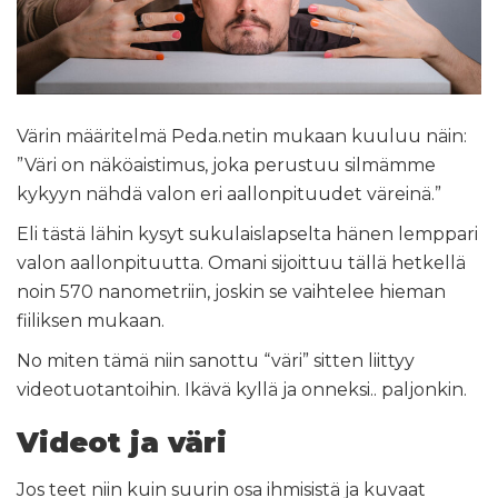
Värin määritelmä Peda.netin mukaan kuuluu näin:
”Väri on näköaistimus, joka perustuu silmämme
kykyyn nähdä valon eri aallonpituudet väreinä.”
Eli tästä lähin kysyt sukulaislapselta hänen lemppari
valon aallonpituutta. Omani sijoittuu tällä hetkellä
noin 570 nanometriin, joskin se vaihtelee hieman
fiiliksen mukaan.
No miten tämä niin sanottu “väri” sitten liittyy
videotuotantoihin. Ikävä kyllä ja onneksi.. paljonkin.
Videot ja väri
Jos teet niin kuin suurin osa ihmisistä ja kuvaat