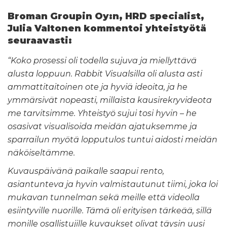
Broman Groupin Oy:n, HRD specialist,
Julia Valtonen kommentoi yhteistyötä
seuraavasti:
“Koko prosessi oli todella sujuva ja miellyttävä
alusta loppuun. Rabbit Visualsilla oli alusta asti
ammattitaitoinen ote ja hyviä ideoita, ja he
ymmärsivät nopeasti, millaista kausirekryvideota
me tarvitsimme. Yhteistyö sujui tosi hyvin – he
osasivat visualisoida meidän ajatuksemme ja
sparrailun myötä lopputulos tuntui aidosti meidän
näköiseltämme.
Kuvauspäivänä paikalle saapui rento,
asiantunteva ja hyvin valmistautunut tiimi, joka loi
mukavan tunnelman sekä meille että videolla
esiintyville nuorille. Tämä oli erityisen tärkeää, sillä
monille osallistujille kuvaukset olivat täysin uusi