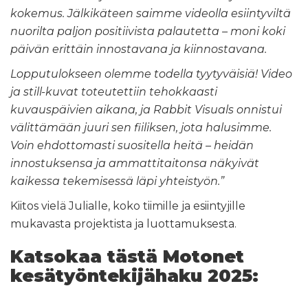
kokemus. Jälkikäteen saimme videolla esiintyviltä
nuorilta paljon positiivista palautetta – moni koki
päivän erittäin innostavana ja kiinnostavana.
Lopputulokseen olemme todella tyytyväisiä! Video
ja still-kuvat toteutettiin tehokkaasti
kuvauspäivien aikana, ja Rabbit Visuals onnistui
välittämään juuri sen fiiliksen, jota halusimme.
Voin ehdottomasti suositella heitä – heidän
innostuksensa ja ammattitaitonsa näkyivät
kaikessa tekemisessä läpi yhteistyön.”
Kiitos vielä Julialle, koko tiimille ja esiintyjille
mukavasta projektista ja luottamuksesta.
Katsokaa tästä Motonet
kesätyöntekijähaku 2025: