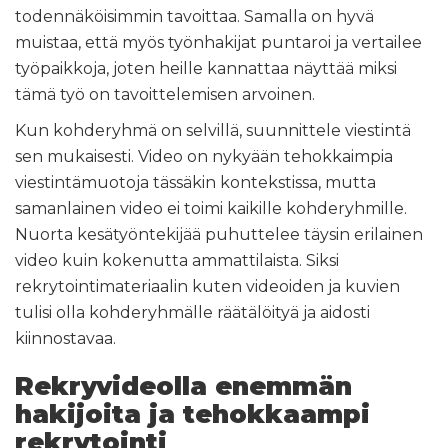
todennäköisimmin tavoittaa. Samalla on hyvä
muistaa, että myös työnhakijat puntaroi ja vertailee
työpaikkoja, joten heille kannattaa näyttää miksi
tämä työ on tavoittelemisen arvoinen.
Kun kohderyhmä on selvillä, suunnittele viestintä
sen mukaisesti. Video on nykyään tehokkaimpia
viestintämuotoja tässäkin kontekstissa, mutta
samanlainen video ei toimi kaikille kohderyhmille.
Nuorta kesätyöntekijää puhuttelee täysin erilainen
video kuin kokenutta ammattilaista. Siksi
rekrytointimateriaalin kuten videoiden ja kuvien
tulisi olla kohderyhmälle räätälöityä ja aidosti
kiinnostavaa.
Rekryvideolla enemmän
hakijoita ja tehokkaampi
rekrytointi