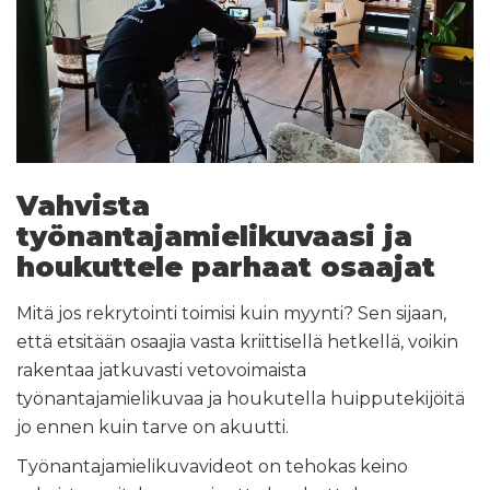
Vahvista
työnantajamielikuvaasi ja
houkuttele parhaat osaajat
Mitä jos rekrytointi toimisi kuin myynti? Sen sijaan,
että etsitään osaajia vasta kriittisellä hetkellä, voikin
rakentaa jatkuvasti vetovoimaista
työnantajamielikuvaa ja houkutella huipputekijöitä
jo ennen kuin tarve on akuutti.
Työnantajamielikuvavideot on tehokas keino