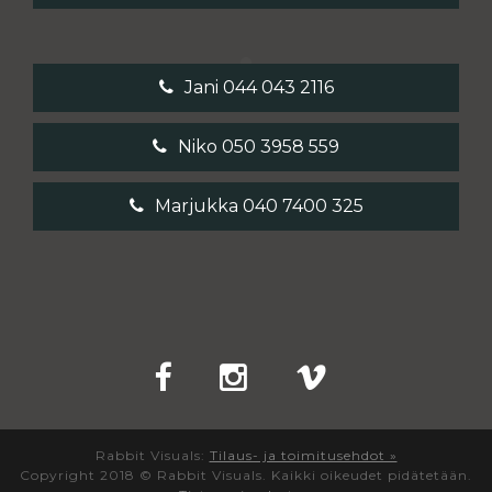
Jani 044 043 2116
Niko 050 3958 559
Marjukka 040 7400 325
Rabbit Visuals:
Tilaus- ja toimitusehdot »
Copyright 2018 © Rabbit Visuals. Kaikki oikeudet pidätetään.