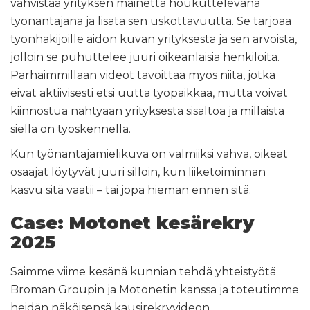
vahvistaa yrityksen mainetta houkuttelevana
työnantajana ja lisätä sen uskottavuutta. Se tarjoaa
työnhakijoille aidon kuvan yrityksestä ja sen arvoista,
jolloin se puhuttelee juuri oikeanlaisia henkilöitä.
Parhaimmillaan videot tavoittaa myös niitä, jotka
eivät aktiivisesti etsi uutta työpaikkaa, mutta voivat
kiinnostua nähtyään yrityksestä sisältöä ja millaista
siellä on työskennellä.
Kun työnantajamielikuva on valmiiksi vahva, oikeat
osaajat löytyvät juuri silloin, kun liiketoiminnan
kasvu sitä vaatii – tai jopa hieman ennen sitä.
Case: Motonet kesärekry
2025
Saimme viime kesänä kunnian tehdä yhteistyötä
Broman Groupin ja Motonetin kanssa ja toteutimme
heidän näköisensä kausirekryvideon