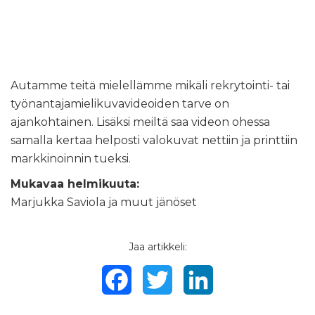
Autamme teitä mielellämme mikäli rekrytointi- tai
työnantajamielikuvavideoiden tarve on
ajankohtainen. Lisäksi meiltä saa videon ohessa
samalla kertaa helposti valokuvat nettiin ja printtiin
markkinoinnin tueksi.
Mukavaa helmikuuta:
Marjukka Saviola ja muut jänöset
Jaa artikkeli:
Facebook
Twitter
LinkedIn