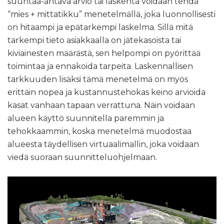
suuntaa-antava arvio tai laskenta voidaan tehdä
“mies + mittatikku” menetelmällä, joka luonnollisesti
on hitaampi ja epätarkempi laskelma. Sillä mitä
tarkempi tieto asiakkaalla on jätekasoista tai
kiviainesten määrästä, sen helpompi on pyörittää
toimintaa ja ennakoida tarpeita. Laskennallisen
tarkkuuden lisäksi tämä menetelmä on myös
erittäin nopea ja kustannustehokas keino arvioida
kasat vanhaan tapaan verrattuna. Näin voidaan
alueen käyttö suunnitella paremmin ja
tehokkaammin, koska menetelmä muodostaa
alueesta täydellisen virtuaalimallin, joka voidaan
viedä suoraan suunnitteluohjelmaan.