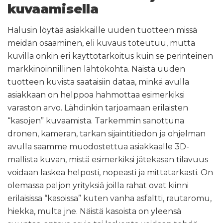
kuvaamisella
Halusin löytää asiakkaille uuden tuotteen missä
meidän osaaminen, eli kuvaus toteutuu, mutta
kuvilla onkin eri käyttötarkoitus kuin se perinteinen
markkinoinnillinen lähtökohta. Näistä uuden
tuotteen kuvista saataisiin dataa, minkä avulla
asiakkaan on helppoa hahmottaa esimerkiksi
varaston arvo. Lähdinkin tarjoamaan erilaisten
“kasojen” kuvaamista. Tarkemmin sanottuna
dronen, kameran, tarkan sijaintitiedon ja ohjelman
avulla saamme muodostettua asiakkaalle 3D-
mallista kuvan, mistä esimerkiksi jätekasan tilavuus
voidaan laskea helposti, nopeasti ja mittatarkasti. On
olemassa paljon yrityksiä joilla rahat ovat kiinni
erilaisissa “kasoissa” kuten vanha asfaltti, rautaromu,
hiekka, multa jne. Näistä kasoista on yleensä