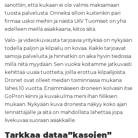
sanottiin, että kukaan ei ole valmis maksamaan
tuosta palvelusta. Onneksi silloin kuitenkin pari
firmaa uskoi meihin ja näistä LKV Tuomiset on yhä
edelleen meillä asiakkaana, kiitos siitä.
Valo- ja videokuvausta tarjoavia yrityksiä on nykyään
todella paljon ja kilpailu on kovaa. Kaikki tarjoavat
samoja palveluita ja hinnatkin on aika hyvin tiedossa
millä niitä myydään. Sen vuoksi koitamme jatkuvasti
kehittää uusia tuotteita, joilla erottua kilpailijoista.
Dronet ovat olleet meidän toiminnassa mukana
lähes 10 vuotta. Ensimmäiseen droneen kolvasin itse
GoPron kiinni ja kuvakulma meni ihan fiiliksen
mukaan. Nykyään kuva dronesta näkyy koko ajan
lennättäjälle ja siitä on mahdollista lähettää jopa
livekuvaa suoraan asiakkaille.
Tarkkaa dataa”kasojen”