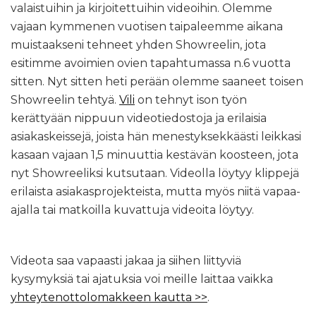
valaistuihin ja kirjoitettuihin videoihin. Olemme
vajaan kymmenen vuotisen taipaleemme aikana
muistaakseni tehneet yhden Showreelin, jota
esitimme avoimien ovien tapahtumassa n.6 vuotta
sitten. Nyt sitten heti perään olemme saaneet toisen
Showreelin tehtyä.
Vili
on tehnyt ison työn
kerättyään nippuun videotiedostoja ja erilaisia
asiakaskeissejä, joista hän menestyksekkäästi leikkasi
kasaan vajaan 1,5 minuuttia kestävän koosteen, jota
nyt Showreeliksi kutsutaan. Videolla löytyy klippejä
erilaista asiakasprojekteista, mutta myös niitä vapaa-
ajalla tai matkoilla kuvattuja videoita löytyy.
Videota saa vapaasti jakaa ja siihen liittyviä
kysymyksiä tai ajatuksia voi meille laittaa vaikka
yhteytenottolomakkeen kautta >>
.