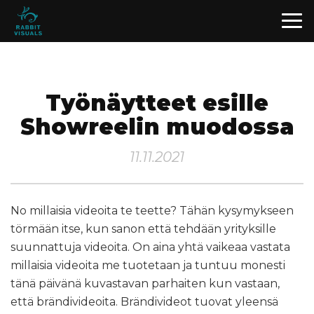
Työnäytteet esille
Showreelin muodossa
11.11.2021
No millaisia videoita te teette? Tähän kysymykseen
törmään itse, kun sanon että tehdään yrityksille
suunnattuja videoita. On aina yhtä vaikeaa vastata
millaisia videoita me tuotetaan ja tuntuu monesti
tänä päivänä kuvastavan parhaiten kun vastaan,
että brändivideoita. Brändivideot tuovat yleensä