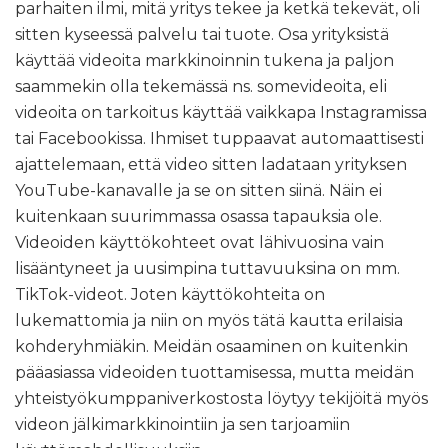
parhaiten ilmi, mitä yritys tekee ja ketkä tekevät, oli
sitten kyseessä palvelu tai tuote. Osa yrityksistä
käyttää videoita markkinoinnin tukena ja paljon
saammekin olla tekemässä ns. somevideoita, eli
videoita on tarkoitus käyttää vaikkapa Instagramissa
tai Facebookissa. Ihmiset tuppaavat automaattisesti
ajattelemaan, että video sitten ladataan yrityksen
YouTube-kanavalle ja se on sitten siinä. Näin ei
kuitenkaan suurimmassa osassa tapauksia ole.
Videoiden käyttökohteet ovat lähivuosina vain
lisääntyneet ja uusimpina tuttavuuksina on mm.
TikTok-videot. Joten käyttökohteita on
lukemattomia ja niin on myös tätä kautta erilaisia
kohderyhmiäkin. Meidän osaaminen on kuitenkin
pääasiassa videoiden tuottamisessa, mutta meidän
yhteistyökumppaniverkostosta löytyy tekijöitä myös
videon jälkimarkkinointiin ja sen tarjoamiin