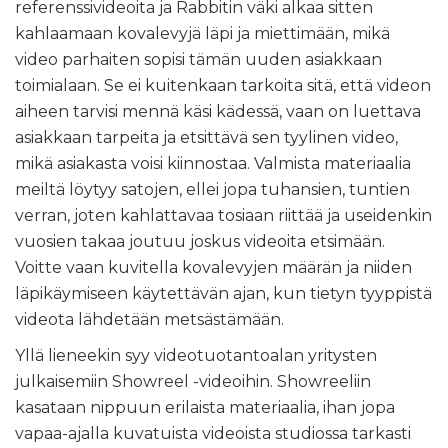
referenssivideoita ja Rabbitin väki alkaa sitten
kahlaamaan kovalevyjä läpi ja miettimään, mikä
video parhaiten sopisi tämän uuden asiakkaan
toimialaan. Se ei kuitenkaan tarkoita sitä, että videon
aiheen tarvisi mennä käsi kädessä, vaan on luettava
asiakkaan tarpeita ja etsittävä sen tyylinen video,
mikä asiakasta voisi kiinnostaa. Valmista materiaalia
meiltä löytyy satojen, ellei jopa tuhansien, tuntien
verran, joten kahlattavaa tosiaan riittää ja useidenkin
vuosien takaa joutuu joskus videoita etsimään.
Voitte vaan kuvitella kovalevyjen määrän ja niiden
läpikäymiseen käytettävän ajan, kun tietyn tyyppistä
videota lähdetään metsästämään.
Yllä lieneekin syy videotuotantoalan yritysten
julkaisemiin Showreel -videoihin. Showreeliin
kasataan nippuun erilaista materiaalia, ihan jopa
vapaa-ajalla kuvatuista videoista studiossa tarkasti