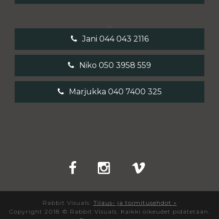
Jani 044 043 2116
Niko 050 3958 559
Marjukka 040 7400 325
Rabbit Visuals:
Tilaus- ja toimitusehdot »
Copyright 2018 © Rabbit Visuals. Kaikki oikeudet pidätetään.