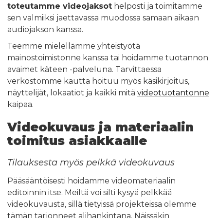
toteutamme videojaksot
helposti ja toimitamme
sen valmiiksi jaettavassa muodossa samaan aikaan
audiojakson kanssa.
Teemme mielellämme yhteistyötä
mainostoimistonne kanssa tai hoidamme tuotannon
avaimet käteen -palveluna. Tarvittaessa
verkostomme kautta hoituu myös käsikirjoitus,
näyttelijät, lokaatiot ja kaikki mitä
videotuotantonne
kaipaa.
Videokuvaus ja materiaalin
toimitus asiakkaalle
Tilauksesta myös pelkkä videokuvaus
Pääsääntöisesti hoidamme videomateriaalin
editoinnin itse. Meiltä voi silti kysyä pelkkää
videokuvausta, sillä tietyissä projekteissa olemme
tämän tarjonneet alihankintana. Näissäkin