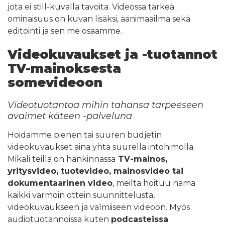
jota ei still-kuvalla tavoita. Videossa tärkeä
ominaisuus on kuvan lisäksi, äänimaailma sekä
editointi ja sen me osaamme.
Videokuvaukset ja -tuotannot
TV-mainoksesta
somevideoon
Videotuotantoa mihin tahansa tarpeeseen
avaimet käteen -palveluna
Hoidamme pienen tai suuren budjetin
videokuvaukset aina yhtä suurella intohimolla.
Mikäli teillä on hankinnassa
TV-mainos,
yritysvideo, tuotevideo, mainosvideo tai
dokumentaarinen video
, meiltä hoituu nämä
kaikki varmoin ottein suunnittelusta,
videokuvaukseen ja valmiiseen videoon. Myös
audiotuotannoissa kuten
podcasteissa