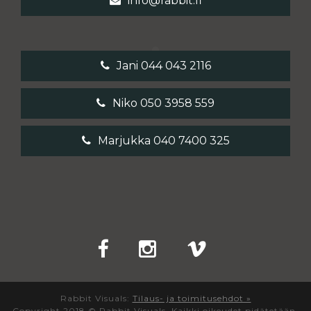
info@rabbit.fi
Jani 044 043 2116
Niko 050 3958 559
Marjukka 040 7400 325
Rabbit Visuals:
Tilaus- ja toimitusehdot »
Copyright 2018 © Rabbit Visuals. Kaikki oikeudet pidätetään.