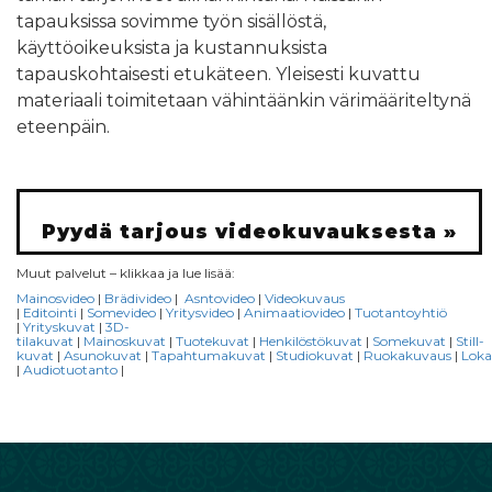
tapauksissa sovimme työn sisällöstä,
käyttöoikeuksista ja kustannuksista
tapauskohtaisesti etukäteen. Yleisesti kuvattu
materiaali toimitetaan vähintäänkin värimääriteltynä
eteenpäin.
Pyydä tarjous videokuvauksesta »
Muut palvelut – klikkaa ja lue lisää:
Mainosvideo
|
Brädivideo
|
Asntovideo
|
Videokuvaus
|
Editointi
|
Somevideo
|
Yritysvideo
|
An
imaatiovideo
|
Tuotantoyhtiö
|
Yr
ityskuvat
|
3D-
tilakuvat
|
Mainoskuvat
|
Tuotekuvat
|
Henkilöstökuvat
|
Somekuvat
|
Still-
kuvat
|
A
sunokuvat
|
Tapahtumakuvat
|
Studiokuvat
|
Ruokakuvaus
|
Loka
|
Audiotuotanto
|