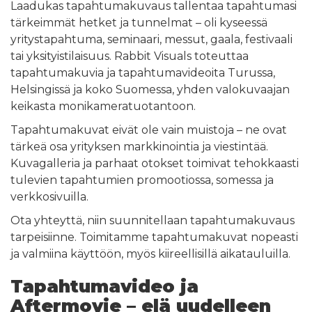
Laadukas tapahtumakuvaus tallentaa tapahtumasi
tärkeimmät hetket ja tunnelmat – oli kyseessä
yritystapahtuma, seminaari, messut, gaala, festivaali
tai yksityistilaisuus. Rabbit Visuals toteuttaa
tapahtumakuvia ja tapahtumavideoita Turussa,
Helsingissä ja koko Suomessa, yhden valokuvaajan
keikasta monikameratuotantoon.
Tapahtumakuvat eivät ole vain muistoja – ne ovat
tärkeä osa yrityksen markkinointia ja viestintää.
Kuvagalleria ja parhaat otokset toimivat tehokkaasti
tulevien tapahtumien promootiossa, somessa ja
verkkosivuilla.
Ota yhteyttä, niin suunnitellaan tapahtumakuvaus
tarpeisiinne. Toimitamme tapahtumakuvat nopeasti
ja valmiina käyttöön, myös kiireellisillä aikatauluilla.
Tapahtumavideo ja
Aftermovie – elä uudelleen