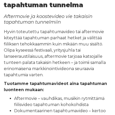
tapahtuman tunnelma
Aftermovie ja koostevideo vie takaisin
tapahtuman tunnelmiin
Hyvin toteutettu tapahtumavideo tai aftermovie
kiteyttää tapahtuman parhaat hetket ja välittää
fiiliksen tehokkaammin kuin mikään muu sisältö.
Olipa kyseessä festivaali, yritysjuhla tai
lanseeraustilaisuus, aftermovie tarjoaa katsojalle
tunteen palata takaisin hetkeen – ja toimii samalla
erinomaisena markkinointivideona seuraavia
tapahtumia varten.
Tuotamme tapahtumavideot aina tapahtuman
luonteen mukaan:
Aftermovie – vauhdikas, musiikin rytmittämä
fiilisvideo tapahtuman kohokohdista
Dokumentaarinen tapahtumavideo – kertoo