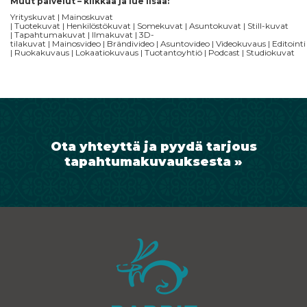
Muut palvelut – klikkaa ja lue lisää:
Yrityskuvat
|
Mainoskuvat
|
Tuotekuvat
|
Henkilöstökuvat
|
Somekuvat
|
A
suntokuvat
|
Still-kuvat
|
Tapahtumakuvat
|
Ilmakuvat
|
3D-
tilakuvat
|
Mainosvideo
|
Brändivideo
|
Asuntovideo
|
Videokuvaus
|
Editointi
|
Ruokakuvaus
|
Lokaatiokuvaus
|
Tuotantoyhtiö
|
Podcast
|
Studiokuvat
Ota yhteyttä ja pyydä tarjous
tapahtumakuvauksesta »