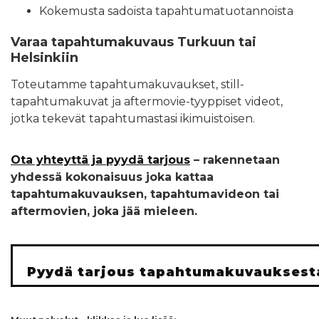
Kokemusta sadoista tapahtumatuotannoista
Varaa tapahtumakuvaus Turkuun tai
Helsinkiin
Toteutamme tapahtumakuvaukset, still-
tapahtumakuvat ja aftermovie-tyyppiset videot,
jotka tekevät tapahtumastasi ikimuistoisen.
Ota yhteyttä ja pyydä tarjous
– rakennetaan
yhdessä kokonaisuus joka kattaa
tapahtumakuvauksen, tapahtumavideon tai
aftermovien, joka jää mieleen.
Pyydä tarjous tapahtumakuvauksest