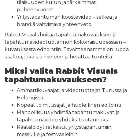
tilaisuuden kulun ja tärkeimmät
puheenvuorot
Yritystapahtuman koostevideo – selkeä ja
brändiä vahvistava yhteenveto
Rabbit Visuals hoitaa tapahtumakuvauksen ja
tapahtumavideotuotannon kokonaisuudessaan –
kuvauksesta editointiin. Tavoitteenamme on luoda
sisältöä, joka jää mieleen ja herättää tunteita.
Miksi valita Rabbit Visuals
tapahtumakuvaukseen?
Ammattikuvaajat ja videotuottajat Turussa ja
Helsingissä
Nopeat toimitusajat ja huolellinen editointi
Mahdollisuus yhdistää tapahtumakuvat ja
tapahtumavideo yhdeksi tuotannoksi
Räätälöidyt ratkaisut yritystapahtumiin,
messuille ja festivaaleihin